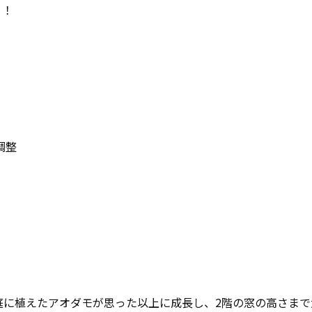
！！
調整
庭に植えたアオダモが思った以上に成長し、2階の窓の高さま