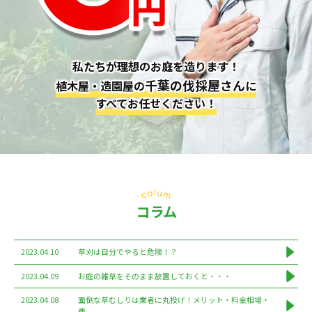
私たちが理想のお庭を造ります！
千葉の伐採屋さん
植木屋・造園屋の
に
すべてお任せください！
コラム
2023.04.10
草刈は自分でやると危険！？
2023.04.09
お庭の雑草をそのまま放置しておくと・・・
2023.04.08
面倒な草むしりは業者に丸投げ！メリット・料金相場・
費...