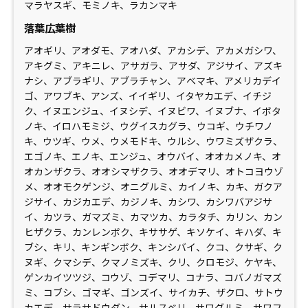
マラヤスギ、モミノキ、ラカンマキ
落葉広葉樹
アオギリ、アオダモ、アオハダ、アカシデ、アカメガシワ、
アキグミ、アキニレ、アサガラ、アサダ、アジサイ、アズキ
ナシ、アブラギリ、アブラチャン、アベマキ、アメリカデイ
ゴ、アワブキ、アンズ、イイギリ、イタヤカエデ、イチジ
ク、イヌエンジュ、イヌシデ、イヌビワ、イヌブナ、イボタ
ノキ、イロハモミジ、ウグイスカグラ、ウコギ、ウチワノ
キ、ウツギ、ウメ、ウメモドキ、ウルシ、ウワミズザクラ、
エゴノキ、エノキ、エンジュ、オウバイ、オオカメノキ、オ
オカンザクラ、オオシマザクラ、オオデマリ、オトコヨウゾ
メ、オオモクゲンジ、オニグルミ、カイノキ、カキ、ガクア
ジサイ、カジカエデ、カジノキ、カシワ、カシワバアジサ
イ、カツラ、ガマズミ、カマツカ、カラタチ、カリン、カン
ヒザクラ、カンレンボク、キササゲ、キソケイ、キハダ、キ
ブシ、キリ、キンギンボク、キンシバイ、クコ、クサギ、ク
ヌギ、クマシデ、クマノミズキ、クリ、クロモジ、ケヤキ、
ゲンカイツツジ、コウゾ、コデマリ、コナラ、コバノガマズ
ミ、コブシ、ゴマギ、ゴンズイ、サイカチ、ザクロ、サトウ
カエデ、サラサドウダン、サルスベリ、サワグルミ、サワフ