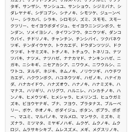
タギ、サンザシ、サンシュユ、サンショウ、シジミバナ、シ
ダレヤナギ、シデコブシ、シナノキ、シモツケ、ジューンベ
リー、シラカバ、シラキ、シロモジ、ズミ、スモモ、スモー
クツリー、セイヨウボダイジュ、セイヨウニンジンボク、セ
ンダン、ソメイヨシノ、タイワンフウ、タニウツギ、ダンコ
ウバイ、チドリノキ、チャンチン、チンシバイ、ツクバネウ
ツギ、テンダイウヤク、トウカエデ、ドウダンツツジ、ドク
ウツギ、トサミズキ、トチノキ、トチュウ、トネリコ、ナツ
ツバキ、ナツメ、ナツハゼ、ナナカマド、ナンキンハゼ、ニ
ガキ、ニシキギ、ニセアカシア、ニワウメ、ニワウルシ、ニ
ワトコ、ヌルデ、ネジキ、ネムノキ、ノリウツギ、ハウチワ
カエデ、ハクウンボク、ハコネウツギ、ハゼノキ、ハナイカ
ダ、ハナカイドウ、ハナズオウ、ハナノキ、ハナミズキ、ハ
マナス、ハリギリ、ハリグワ、ハルニレ、ハンカチノキ、ハ
ンノキ、ヒメウツギ、ヒメシャラ、ヒメリンゴ、ヒュウガミ
ズキ、ビヨウヤナギ、ブナ、フヨウ、プラタナス、ブルーベ
リー、ボケ、ホオノキ、ボダイジュ、ボタン、ポプラ、ポポ
ー、マユミ、マルバノキ、マルメロ、マンサク、ミズキ、ミ
ズナラ、ミツマタ、ミヤギノハギ、ムクゲ、ムクノキ、ムク
ロジ、ムラサキシキブ、ムレスズメ、メギ、メグスリノキ、