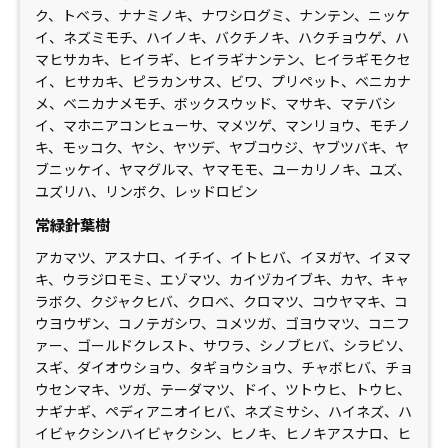
ク、トベラ、ナナミノキ、ナワシログミ、ナンテン、ニッケ
イ、ネズミモチ、ハイノキ、バクチノキ、ハクチョウゲ、ハ
マヒサカキ、ヒイラギ、ヒイラギナンテン、ヒイラギモクセ
イ、ヒサカキ、ピラカンサス、ビワ、プリペット、ベニカナ
メ、ベニカナメモチ、ボックスウッド、マサキ、マテバシ
イ、マホニアコンヒューサ、マメツゲ、マンリョウ、モチノ
キ、モッコク、ヤシ、ヤツデ、ヤブコウジ、ヤブツバキ、ヤ
ブニッケイ、ヤマグルマ、ヤマモモ、ユーカリノキ、ユズ、
ユズリハ、リンボク、レッドロビン
常緑針葉樹
アカマツ、アスナロ、イチイ、イトヒバ、イヌガヤ、イヌマ
キ、ウラジロモミ、エゾマツ、カイヅカイブキ、カヤ、キャ
ラボク、クジャクヒバ、クロベ、クロマツ、コウヤマキ、コ
ウヨウザン、コノテガシワ、コメツガ、ゴヨウマツ、コニフ
ァー、ゴールドクレスト、サワラ、シノブヒバ、シラビソ、
スギ、ダイオウショウ、タギョウショウ、チャボヒバ、チョ
ウセンマキ、ツガ、テーダマツ、ドイ、ツトウヒ、トウヒ、
ナギナギ、ペディアニオイヒバ、ネズミサシ、ハイネズ、ハ
イビャクシンハイビャクシン、ヒノキ、ヒノキアスナロ、ヒ