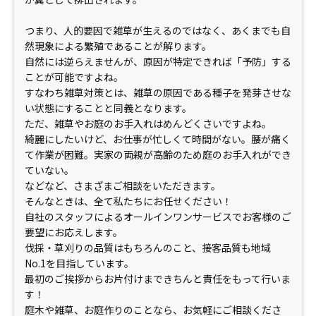
つまり、人的要因で雑草が生えるのではなく、あくまでも自
然現象による繁殖であることが解ります。
自然には逆らえませんが、原因が特定できれば「予防」する
ことが可能ですよね。
すなわち雑草対策とは、雑草の原因である種子を発芽させな
い状態にすることと同義となります。
ただ、雑草やお庭のお手入れはめんどくさいですよね。
綺麗にしたいけど、お仕事が忙しくて時間がない。腰が痛く
て作業が困難。実家の両親が高齢のため庭のお手入れができ
ていない。
などなど、さまざまご相談をいただきます。
そんなときは、全て私たちにお任せください！
自社のスタッフによるオールインワンサービスでお客様のご
要望にお応えします。
伐採・草刈りの品質はもちろんのこと、接客品質も地域
No.1
を目指しています。
最初のご挨拶からお片付けまできちんと責任をもって行いま
す！
庭木や雑草、お庭作りのことなら、お気軽にご相談くださ