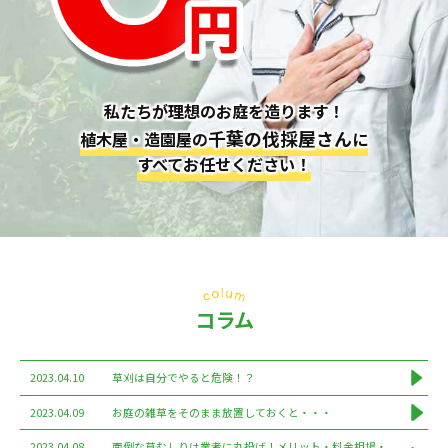
私たちが理想のお庭を造ります！
千葉の伐採屋さん
植木屋・造園屋の
に
すべてお任せください！
コラム
2023.04.10
草刈は自分でやると危険！？
2023.04.09
お庭の雑草をそのまま放置しておくと・・・
2023.04.08
面倒な草むしりは業者に丸投げ！メリット・料金相場・