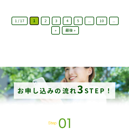
1 / 17
1
2
3
4
5
...
10
...
»
最後 »
3
お申し込みの流れ
STEP！