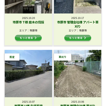
2025.10.20
2025.10.17
市原市 T様 庭木の伐採
市原市 管理会社様 アパート草
刈り
エリア：市原市
エリア：市原市
剪定
草刈り
2025.10.07
2025.10.06
市原市 U様 生垣剪定
市原市 管理会社様 草刈り