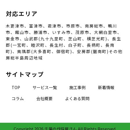
対応エリア
木更津市、富津市、君津市、市原市、南房総市、鴨川
市、館山市、勝浦市、いすみ市、茂原市、大網白里市、
東金市、山武郡(九十九里町、芝山町、横芝光町)、長生
郡(一宮町、睦沢町、長生村、白子町、長柄町、長南
町)、夷隅郡(大多喜町、御宿町)、安房郡(鋸南町)その他
房総半島周辺地域
サイトマップ
TOP
サービス一覧
施工事例
新着情報
コラム
会社概要
よくある質問
Copyright
2026 千葉の伐採屋さん All Rights Reserved.