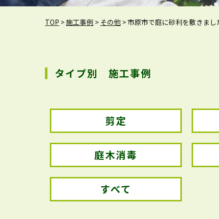
TOP
>
施工事例
>
その他
>
市原市で庭に砂利を敷きまし
タイプ別 施工事例
剪定
庭木消毒
すべて