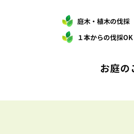
庭木・植木の伐採
１本からの伐採OK
お庭の