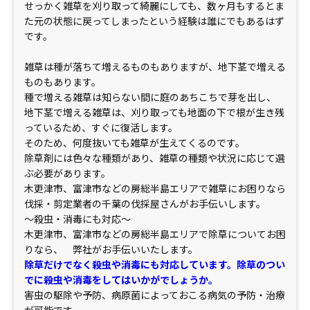
せっかく雑草を刈り取って綺麗にしても、数ヶ月もするとま
た元の状態に戻ってしまったという経験は誰にでもあるはず
です。
雑草は種が落ちて増えるものもありますが、地下茎で増える
ものもあります。
種で増える雑草は知らない間に庭のあちこちで芽を出し、
地下茎で増える雑草は、刈り取っても地面の下で根が生き残
っているため、すぐに復活します。
そのため、何度抜いても雑草が生えてくるのです。
除草剤には色々な種類があり、雑草の種類や状況に応じて選
ぶ必要があります。
木更津市、富津市などの房総半島エリアで雑草にお困りなら
伐採・剪定業者の千葉の伐採屋さんがお手伝いします。
～殺虫・消毒にも対応～
木更津市、富津市などの房総半島エリアで除草についてお困
りなら、 弊社がお手伝いいたします。
除草だけでなく殺虫や消毒にも対応しています。除草のつい
でに殺虫や消毒をしてはいかがでしょうか。
害虫の駆除や予防、病原菌によっておこる病気の予防・治療