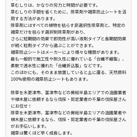
草むしりは、かなりの労力と時間が必要です。
草むしりの手間を省くために、除草剤や雑草防止シートを活
用する方法があります。
除草剤にはすべての植物を枯らす非選択性除草剤と、特定の
雑草だけを枯らす選択制除草剤があり、
さらに短期間の効果で即効性が高い液剤タイプと長期間効果
が続く粒剤タイプから選ぶことができます。
雑草防止シートはメーカーにより様々な種類があります。
最も一般的で施工性や耐久性に優れている「合繊不織製」、
柔軟で透水性に優れた「合繊折込製」などです。
このほかにも、そのまま放置していると土に還る、天然原料
100%使用の雑草防止シートもあります。
除草を木更津市、富津市などの房総半島エリアでの造園業者
や植木屋に依頼するなら伐採・剪定業者の千葉の伐採屋さん
にお任せ！
除草を木更津市、富津市などの房総半島エリアの造園業者や
植木屋に依頼するなら、伐採・剪定業者の千葉の伐採屋さん
がお手伝いします。
雑草は驚くほど早く成長します。