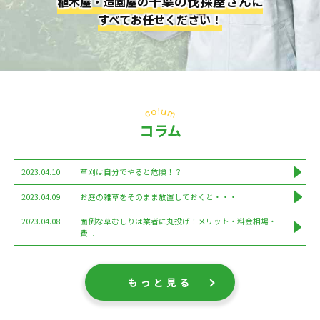
千葉の伐採屋さん
植木屋・造園屋の
に
すべてお任せください！
コラム
2023.04.10
草刈は自分でやると危険！？
2023.04.09
お庭の雑草をそのまま放置しておくと・・・
2023.04.08
面倒な草むしりは業者に丸投げ！メリット・料金相場・
費...
もっと見る