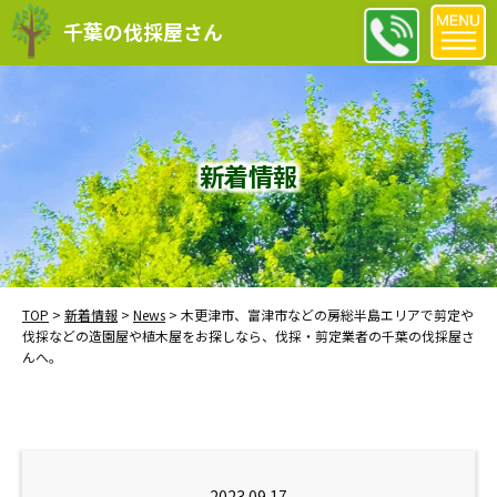
千葉の伐採屋さん
新着情報
TOP
>
新着情報
>
News
>
木更津市、富津市などの房総半島エリアで剪定や
伐採などの造園屋や植木屋をお探しなら、伐採・剪定業者の千葉の伐採屋さ
んへ。
2023.09.17