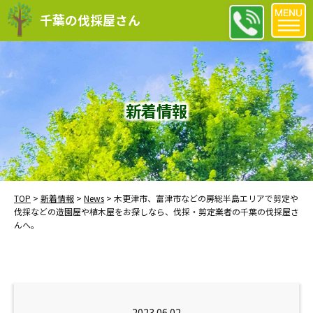
千葉の伐採屋さん
新着情報
TOP
>
新着情報
>
News
>
木更津市、富津市などの房総半島エリアで剪定や
伐採などの造園屋や植木屋をお探しなら、伐採・剪定業者の千葉の伐採屋さ
んへ。
2023.06.02