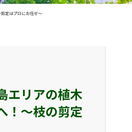
の剪定はプロにお任せ～
島エリアの植木
へ！～枝の剪定