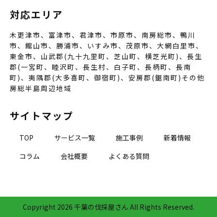
対応エリア
木更津市、富津市、君津市、市原市、南房総市、鴨川
市、館山市、勝浦市、いすみ市、茂原市、大網白里市、
東金市、山武郡(九十九里町、芝山町、横芝光町)、長生
郡(一宮町、睦沢町、長生村、白子町、長柄町、長南
町)、夷隅郡(大多喜町、御宿町)、安房郡(鋸南町)その他
房総半島周辺地域
サイトマップ
TOP
サービス一覧
施工事例
新着情報
コラム
会社概要
よくある質問
Copyright
2026 千葉の伐採屋さん All Rights Reserved.