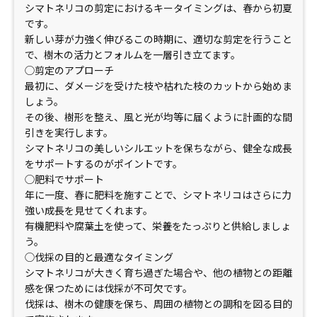
シマトネリコの剪定におけるキータイミングは、春から初夏
です。
新しい芽が力強く伸びるこの時期に、適切な剪定を行うこと
で、樹木の活力とフォルムを一層引き立てます。
◯剪定のアプローチ
最初に、ダメージを受けた枝や枯れた枝のカットから始めま
しょう。
その後、樹形を整え、風と光が均等に届くように計画的な間
引きを実行します。
シマトネリコの美しいシルエットを保ちながら、健全な成長
をサポートするのがポイントです。
◯肥料でサポート
年に一度、春に肥料を施すことで、シマトネリコはさらに力
強い成長を見せてくれます。
有機肥料や腐葉土を使って、栄養をたっぷりと供給しましょ
う。
◯伐採の目的と最適なタイミング
シマトネリコが大きく育ち過ぎた場合や、他の植物との距離
感を保つためには伐採が不可欠です。
伐採は、樹木の健康を保ち、周囲の植物との調和を図る目的