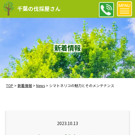
千葉の伐採屋さん
新着情報
TOP
>
新着情報
>
News
>
シマトネリコの魅力とそのメンテナンス
2023.10.13