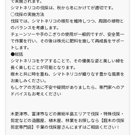
で実施されます。
シマトネリコの伐採は、秋から冬にかけてが適切です。
◯伐採の実施方法
伐採では、シマトネリコの樹形を維持しつつ、周囲の植物と
のバランスを考慮します。
チェーンソーや手のこぎりの使用が一般的ですが、安全第一
で作業を行い、その後は株元に肥料を施して再成長をサポー
トします。
●総括
シマトネリコをケアすることで、その優美な姿と美しい緑を
長く楽しむことが可能となります。
樹木と共に時を重ね、シマトネリコが織りなす豊かな風景を
お楽しみください。
もしケアの方法に不安や疑問がありましたら、専門家へのア
ドバイスもお考えください
木更津市、富津市などの房総半島エリアで伐採・特殊伐採・
剪定などの造園屋、植木屋、林業をお探しなら【庭木の伐採
剪定専門店】千葉の伐採屋さんにまずはご相談ください！