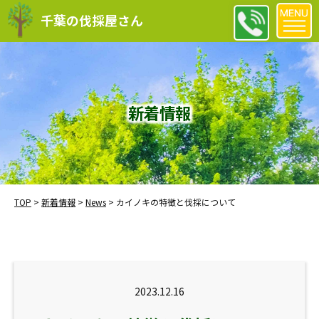
千葉の伐採屋さん
新着情報
TOP
>
新着情報
>
News
>
カイノキの特徴と伐採について
2023.12.16