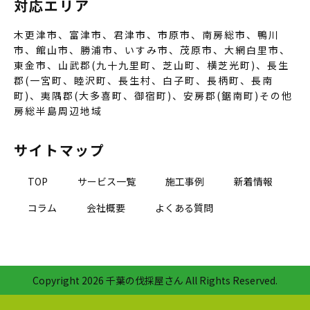
対応エリア
木更津市、富津市、君津市、市原市、南房総市、鴨川
市、館山市、勝浦市、いすみ市、茂原市、大網白里市、
東金市、山武郡(九十九里町、芝山町、横芝光町)、長生
郡(一宮町、睦沢町、長生村、白子町、長柄町、長南
町)、夷隅郡(大多喜町、御宿町)、安房郡(鋸南町)その他
房総半島周辺地域
サイトマップ
TOP
サービス一覧
施工事例
新着情報
コラム
会社概要
よくある質問
Copyright
2026 千葉の伐採屋さん All Rights Reserved.