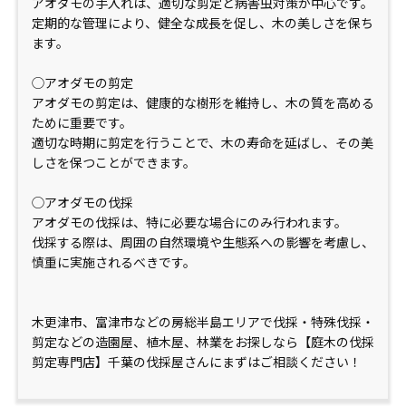
アオダモの手入れは、適切な剪定と病害虫対策が中心です。
定期的な管理により、健全な成長を促し、木の美しさを保ち
ます。
◯アオダモの剪定
アオダモの剪定は、健康的な樹形を維持し、木の質を高める
ために重要です。
適切な時期に剪定を行うことで、木の寿命を延ばし、その美
しさを保つことができます。
◯アオダモの伐採
アオダモの伐採は、特に必要な場合にのみ行われます。
伐採する際は、周囲の自然環境や生態系への影響を考慮し、
慎重に実施されるべきです。
木更津市、富津市などの房総半島エリアで伐採・特殊伐採・
剪定などの造園屋、植木屋、林業をお探しなら【庭木の伐採
剪定専門店】千葉の伐採屋さんにまずはご相談ください！