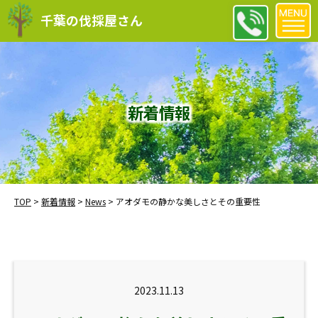
千葉の伐採屋さん
新着情報
TOP
>
新着情報
>
News
>
アオダモの静かな美しさとその重要性
2023.11.13